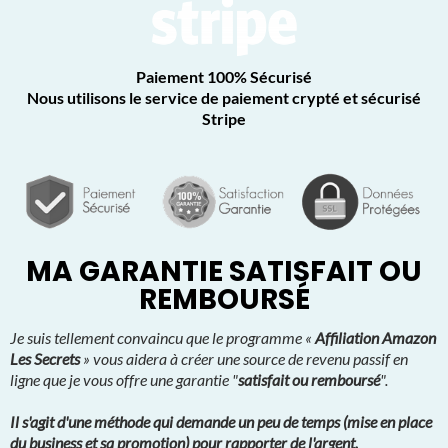
Paiement 100% Sécurisé
Nous utilisons le service de paiement crypté et sécurisé
Stripe
MA GARANTIE SATISFAIT OU
REMBOURSÉ
Je suis tellement convaincu que le programme «
Affiliation Amazon
Les Secrets
» vous aidera à créer une source de revenu passif en
ligne que je vous offre une garantie "
satisfait ou remboursé
".
Il s'agit d'une méthode qui demande un peu de temps (mise en place
du business et sa promotion) pour rapporter de l'argent.