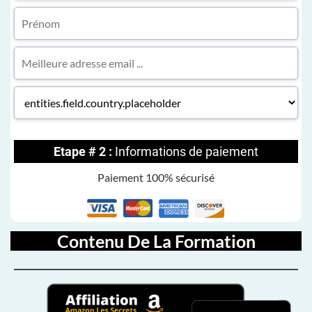
Etape # 2 :
Informations de paiement
Paiement 100% sécurisé
Contenu De La Formation