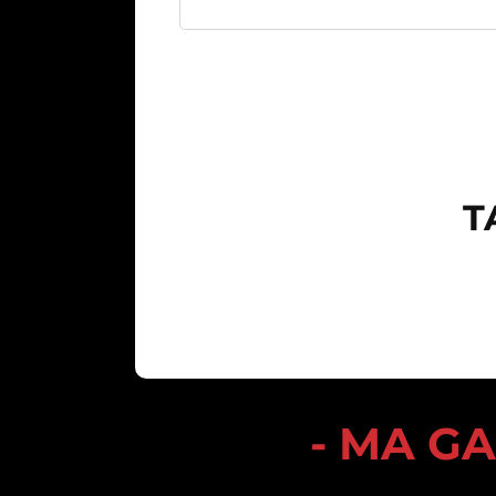
T
- MA G