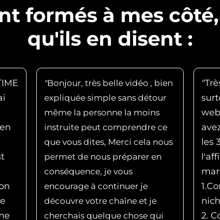
ont formés à mes côté,
qu'ils en disent :
LTIME
"
Trè
"
Bonjour, très belle vidéo , bien
ai
sur
expliquée simple sans détour
web
même la personne la moins
 en
avez
instruite peut comprendre ce
les
que vous dites, Merci cela nous
st
l'af
permet de nous préparer en
mark
conséquence, je vous
on
1.C
encourage à continuer je
me
nich
découvre votre chaîne et je
me
2. C
cherchais quelque chose qui