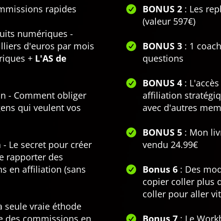
mmissions rapides
BONUS 2
: Les rep
(valeur 597€)
duits numériques -
liers d'euros par mois
BONUS 3
: 1 coac
riques +
L'AS de
questions
BONUS 4
: L'accès
ion - Comment obliger
affiliation straté
ens qui veulent vos
avec d'autres me
BONUS 5
: Mon liv
n - Le secret pour créer
vendu 24.99€
e rapporter des
 en affiliation (sans
Bonus 6
: Des modè
copier coller plus 
coller pour aller vi
La seule vraie éthode
te des commissions en
Bonus 7
: Le Work