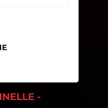
IE
NELLE -